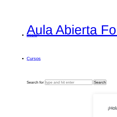
Aula
Aula Abierta F
Inicio
Abierta
Cursos
Formación
Search for
Empresas
¡Hol