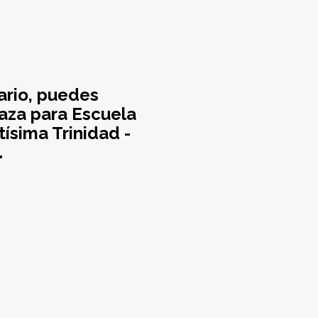
ario, puedes
laza para Escuela
ísima Trinidad -
.