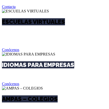
Contacta
Conócenos
ESCUELAS VIRTUALES
Aprende idiomas estés donde estés. Apostamos por la
mejora continua y damos soluciones para la continuidad
de tu formación desde cualquier lugar
Conócenos
Contáctanos
IDIOMAS PARA EMPRESAS
Formación donde quieras y cuando lo necesites
Conócenos
Contáctanos
AMPAS – COLEGIOS