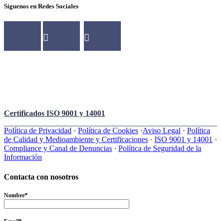
Síguenos en Redes Sociales
Certificados ISO 9001 y 14001
Política de Privacidad
·
Política de Cookies
·
Aviso Legal
·
Política
de Calidad y Medioambiente y Certificaciones
·
ISO 9001 y 14001
·
Compliance y Canal de Denuncias
·
Política de Seguridad de la
Información
Contacta con nosotros
Nombre*