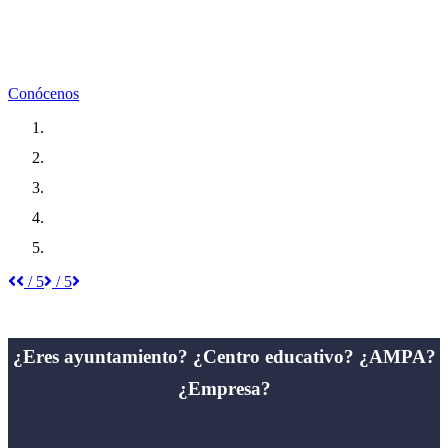
Hacemos escuela juntos. Implementa tu propia escuela
de inglés en tu centro educativo acercando la formación
de idiomas de calidad a toda la comunidad educativa de
tu colegio.
Conócenos
Contáctanos
/ 5
/ 5
¿Eres ayuntamiento? ¿Centro educativo? ¿AMPA?
¿Empresa?