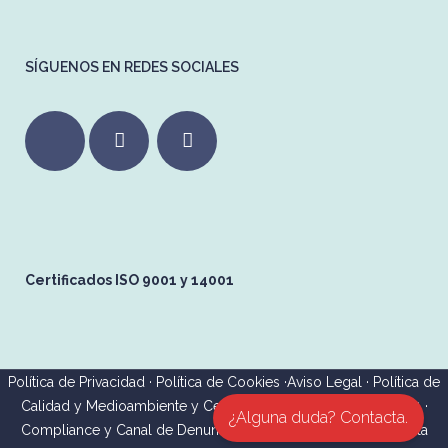
SÍGUENOS EN REDES SOCIALES
Certificados ISO 9001 y 14001
Política de Privacidad
·
Política de Cookies
·
Aviso Legal
·
Política de
Calidad y Medioambiente y Certificaciones
·
ISO 9001 y 14001
·
¿Alguna duda? Contacta.
Compliance y Canal de Denuncias
·
Política de Seguridad de la