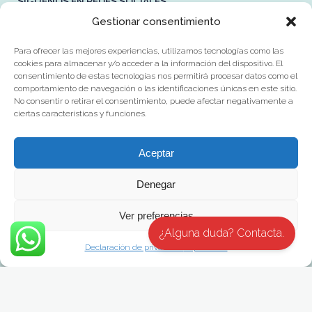
SÍGUENOS EN REDES SOCIALES
Gestionar consentimiento
Para ofrecer las mejores experiencias, utilizamos tecnologías como las
cookies para almacenar y/o acceder a la información del dispositivo. El
consentimiento de estas tecnologías nos permitirá procesar datos como el
comportamiento de navegación o las identificaciones únicas en este sitio.
No consentir o retirar el consentimiento, puede afectar negativamente a
ciertas características y funciones.
Aceptar
Denegar
Certificados ISO 9001 y 14001
Ver preferencias
¿Alguna duda? Contacta.
Declaración de privacidad
Impressum
Política de Privacidad
·
Política de Cookies
·
Aviso Legal
·
Política de
Calidad y Medioambiente y Certificaciones
·
ISO 9001 y 14001
·