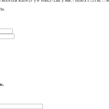
MASTER KIDS (5º y 6º Prim.) / Lun. y Mié. / 16,00 a 17,15 hs.
M
 hs.
tc.