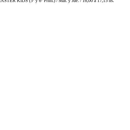
ASTER KIDS (5º y 6º Prim.) / Mar. y Jue. / 16,00 a 17,15 hs.