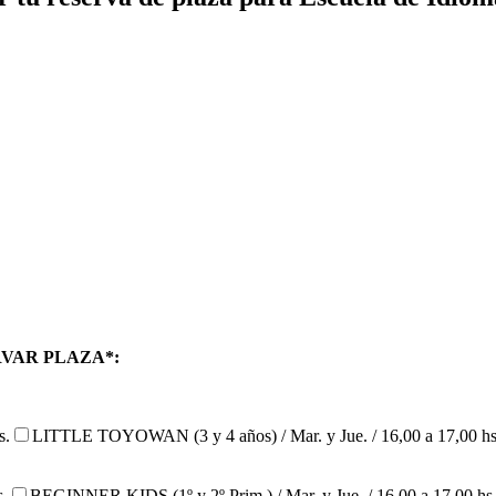
RVAR PLAZA*:
s.
LITTLE TOYOWAN (3 y 4 años) / Mar. y Jue. / 16,00 a 17,00 hs
s.
BEGINNER KIDS (1º y 2º Prim.) / Mar. y Jue. / 16,00 a 17,00 hs