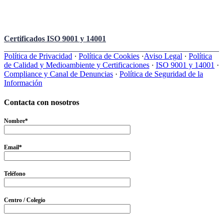
Certificados ISO 9001 y 14001
Política de Privacidad
·
Política de Cookies
·
Aviso Legal
·
Política
de Calidad y Medioambiente y Certificaciones
·
ISO 9001 y 14001
·
Compliance y Canal de Denuncias
·
Política de Seguridad de la
Información
Contacta con nosotros
Nombre*
Email*
Teléfono
Centro / Colegio