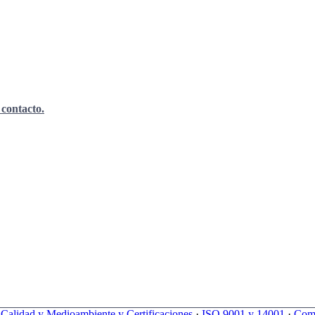
 contacto.
e Calidad y Medioambiente y Certificaciones
·
ISO 9001 y 14001
·
Comp