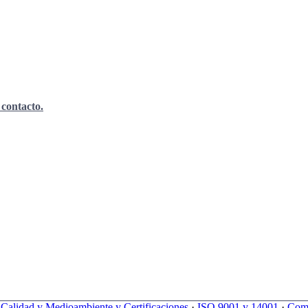
 contacto.
e Calidad y Medioambiente y Certificaciones
·
ISO 9001 y 14001
·
Comp