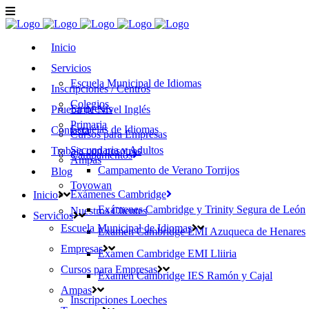
Inicio
Servicios
Escuela Municipal de Idiomas
Inscripciones / Centros
Colegios
Empresas
Prueba de Nivel Inglés
Primaria
Escuelas de Idiomas
Contacta
Cursos para Empresas
Secundaria y Adultos
Trabaja con nosotros
Campamentos
Ampas
Campamento de Verano Torrijos
Blog
Toyowan
Exámenes Cambridge
Inicio
Exámenes Cambridge y Trinity Segura de León
Nuestros Clientes
Servicios
Escuela Municipal de Idiomas
Examen Cambridge EMI Azuqueca de Henares
Empresas
Examen Cambridge EMI Lliiria
Cursos para Empresas
Examen Cambridge IES Ramón y Cajal
Ampas
Inscripciones Loeches