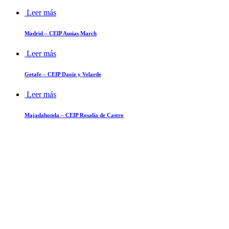
Leer más
Madrid – CEIP Ausias March
Leer más
Getafe – CEIP Daoiz y Velarde
Leer más
Majadahonda – CEIP Rosalía de Castro