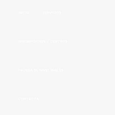
INICIO
SERVICIOS
INSCRIPCIONES / CENTROS
PRUEBA DE NIVEL INGLÉS
CONTACTA