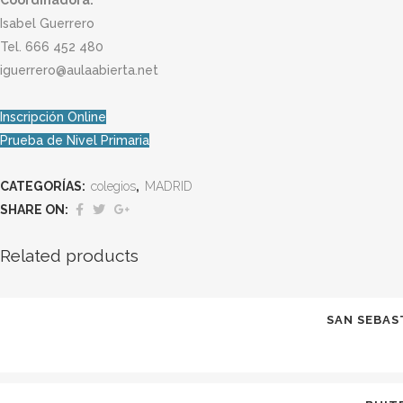
Coordinadora:
Isabel Guerrero
Tel. 666 452 480
iguerrero@aulaabierta.net
Inscripción Online
Prueba de Nivel Primaria
CATEGORÍAS:
colegios
,
MADRID
SHARE ON:
Related products
SAN SEBAST