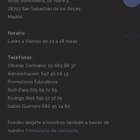
Avda. Somosierra, 18. Nave 5.
28703 San Sebastián de los Reyes
Madrid
Horario
Certifi
Lunes a Viernes de 1o a 18 horas.
Teléfonos:
Oficinas Centrales: 91 663 88 37
Administración: 647 40 06 13
Promotores Educativos:
Ruth París 675 69 72 85
Rodrigo Abril 691 57 27 74
Isabel Guerrero 666 45 24 80
Puedes dirigirte a nosotros también a través de
nuestro
formulario de contacto.