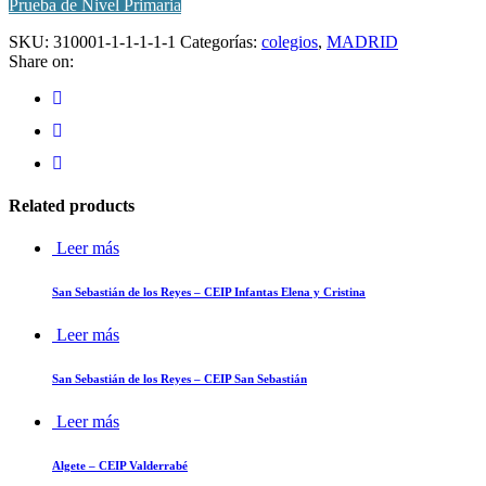
Prueba de Nivel Primaria
SKU:
310001-1-1-1-1-1
Categorías:
colegios
,
MADRID
Share on:
Related products
Leer más
San Sebastián de los Reyes – CEIP Infantas Elena y Cristina
Leer más
San Sebastián de los Reyes – CEIP San Sebastián
Leer más
Algete – CEIP Valderrabé