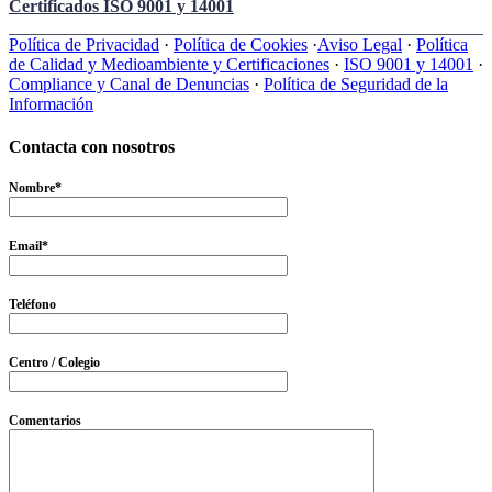
Certificados ISO 9001 y 14001
Política de Privacidad
·
Política de Cookies
·
Aviso Legal
·
Política
de Calidad y Medioambiente y Certificaciones
·
ISO 9001 y 14001
·
Compliance y Canal de Denuncias
·
Política de Seguridad de la
Información
Contacta con nosotros
Nombre*
Email*
Teléfono
Centro / Colegio
Comentarios