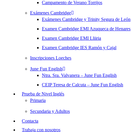
Campamento de Verano Torrijos
Exámenes Cambridge
Exámenes Cambridge y Trinity Segura de León
Examen Cambridge EMI Azuqueca de Henares
Examen Cambridge EMI Lliiria
Examen Cambridge IES Ramón y Cajal
Inscripciones Loeches
June Fun English
Ntra. Sra. Valvanera – June Fun English
CEIP Teresa de Calcuta – June Fun English
Prueba de Nivel Inglés
Primaria
Secundaria y Adultos
Contacta
Trabaja con nosotros