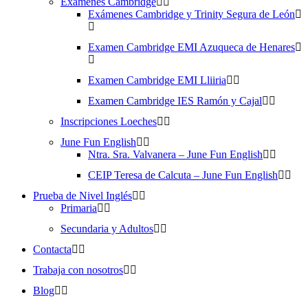
Exámenes Cambridge
Exámenes Cambridge y Trinity Segura de León
Examen Cambridge EMI Azuqueca de Henares
Examen Cambridge EMI Lliiria
Examen Cambridge IES Ramón y Cajal
Inscripciones Loeches
June Fun English
Ntra. Sra. Valvanera – June Fun English
CEIP Teresa de Calcuta – June Fun English
Prueba de Nivel Inglés
Primaria
Secundaria y Adultos
Contacta
Trabaja con nosotros
Blog